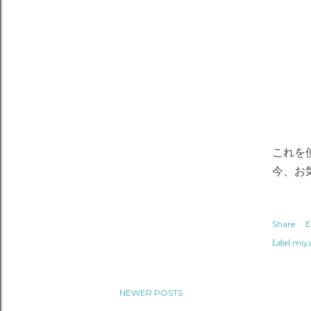
これを
今、お
Share
E
miy
Label
NEWER POSTS