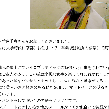
ら竹内千春さんがお越しくださいました。
んは大学時代に京都にお住まいで、卒業後は滋賀の信楽にて陶
地元の富山にてカイロプラティックの勉強とお仕事をされてい
はご友人が多く、この後は京風な食事を楽しまれに行かれまし
であった髪をバッサリとカットし、毛先に軽さと動きがあるマ
にて柔らかさと軽さのある動きを加え、マットベースの明るさ
ています。
トメントもして頂いたので髪もツヤツヤです。
ングコートときれいなお色のストールがよくお似合いで笑顔が