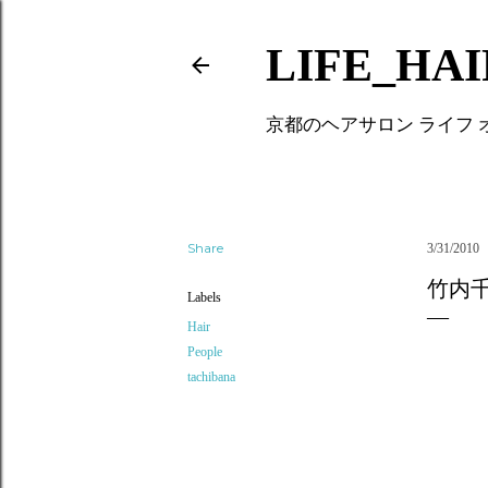
LIFE_HA
京都のヘアサロン ライフ
Share
3/31/2010
竹内
Labels
Hair
People
tachibana