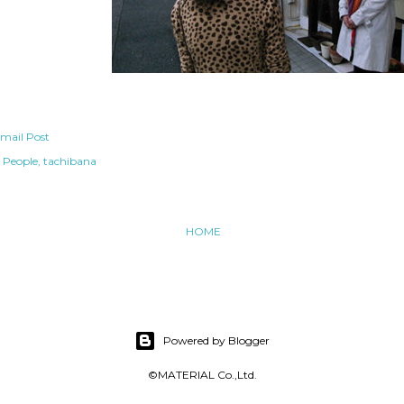
mail Post
People
tachibana
HOME
Powered by Blogger
©MATERIAL Co.,Ltd.