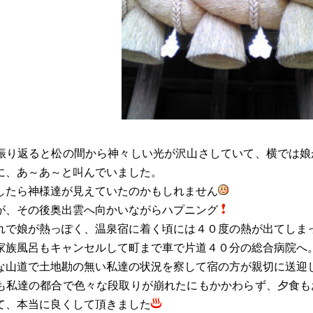
振り返ると松の間から神々しい光が沢山さしていて、横では娘
に、あ～あ～と叫んでいました。
したら神様達が見えていたのかもしれません
が、その後奥出雲へ向かいながらハプニング
れで娘が熱っぽく、温泉宿に着く頃には４０度の熱が出てしま
家族風呂もキャンセルして町まで車で片道４０分の総合病院へ
な山道で土地勘の無い私達の状況を察して宿の方が親切に送迎
も私達の都合で色々な段取りが崩れたにもかかわらず、夕食も
て、本当に良くして頂きました