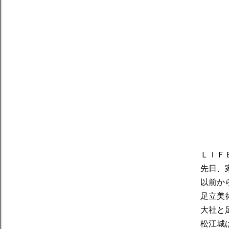
ＬＩＦ
先日、
以前か
足立美
大社と
松江城