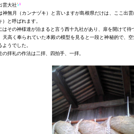
出雲大社
は神無月（カンナヅキ）と言いますが島根県だけは、ここ出雲
キ）と呼ばれます。
にはその神様達が泊まると言う西十九社があり、扉を開けて待
、天高く奉られていた本殿の模型を見ると一段と神秘的で、空
るようでした。
社の拝礼の作法は二拝、四拍手、一拝。