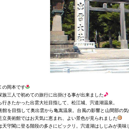
Ｅの岡本です
家族三人で初めての旅行に出掛ける事が出来ました
ら行きたかった出雲大社目指して、松江城、宍道湖温泉。
術館を目指して奥出雲から亀嵩温泉。台風の影響と山間部の気
足立美術館ではお天気に恵まれ、よい景色が見られました
は天守閣に登る階段の多さにビックリ。宍道湖はしじみが美味