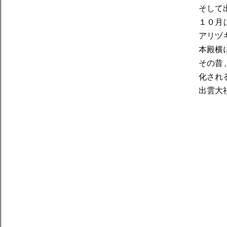
そして
１０月
アリヅ
本殿横
その昔
化され
出雲大