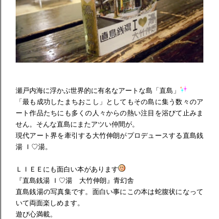
瀬戸内海に浮かぶ世界的に有名なアートな島「直島」
「最も成功したまちおこし」としてもその島に集う数々のア
ート作品たちにも多くの人々からの熱い注目を浴びて止みま
せん。
そんな直島にまたアツい仲間が。
現代アート界を牽引する大竹伸朗がプロデュースする
直島銭
湯 Ｉ♡湯。
ＬＩＥＥにも面白い本があります
『
直島銭湯 Ｉ♡湯
大竹伸朗』青幻舎
直島銭湯の写真集です。面白い事にこの本は蛇腹状になって
いて両面楽しめます。
遊び心満載。