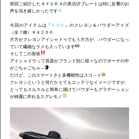
前回ご紹介したＡＹＵＲＡの美活沙プレートは特に反響のお
声を頂き嬉しかったです
今回のアイテムは『
ＲＭＫ
』のクレヨン＆パウダーアイズ
（全７種）￥４２００
片方がクレヨンアイシャドゥでもう片方が、パウダーになっ
ていて繊細なラメも入っています
そしてこの形状
アイシャドウって容器がブランド別に様々なのでポーチの中
がごちゃごちゃ～
だけど、このスマートさと多機能性はスゴ～イ
クレヨンというと何だかとてもコッテリなイメージですが、
とってもスルスルと簡単に描けてパウダーもグラデーション
が綺麗に作れるスグレモノ