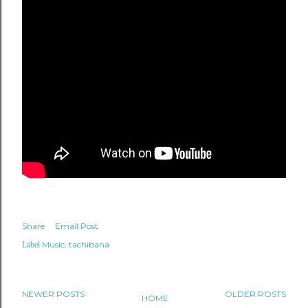
Share
Email Post
Music
tachibana
Label
NEWER POSTS
OLDER POSTS
HOME