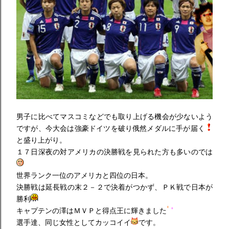
男子に比べてマスコミなどでも取り上げる機会が少ないよう
ですが、今大会は強豪ドイツを破り俄然メダルに手が届く
と盛り上がり。
１７日深夜の対アメリカの決勝戦を見られた方も多いのでは
世界ランク一位のアメリカと四位の日本。
決勝戦は延長戦の末２－２で決着がつかず、ＰＫ戦で日本が
勝利
キャプテンの澤はＭＶＰと得点王に輝きました
選手達、同じ女性としてカッコイイ
です。