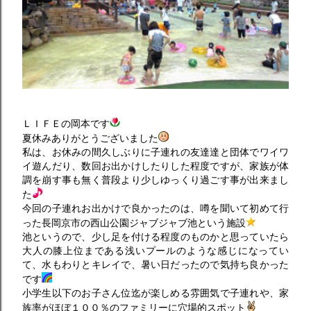
ＬＩＦＥの岡本です
夏休みありがとうございました
私は、お休みの間久しぶりに子連れの友達達と団体でワイワ
イ遊んだり、数回お出かけしたりした程度ですが、家族が体
調を崩す事も無く普段より少しゆっくり過ごす事が出来まし
た
今回の子連れお出かけで良かったのは、噂を聞いて初めて行
った長岡京市の西山公園ジャブジャブ池という施設
池というので、少し足を付ける程度のものかと思っていたら
大人の膝上位まである浅いプールのような感じになってい
て、水もわりとキレイで、暑い日だったので気持ち良かった
です
小学生以下のお子さん位迄が楽しめる雰囲気で子連れや、家
族率がほぼ１００％のファミリーに穴場的スポット