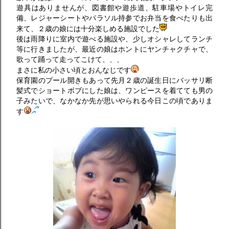
遊具はありませんが、図書館や遊歩道、駐車場やトイレ完
備、レジャーシートやパラソル持参でお弁当を食べたりも出
来て、２歳の娘には十分楽しめる施設でした
後は雨降りに室内で遊べる施設や、少しオシャレしてランチ
等に行きましたが、最近の娘はホントにヤンチャクチャで、
歌って踊って走ってこけて、、、
まさに私の小さい頃とおんなじです
保育園のプール開きもあって先月２歳の誕生日にバッサリ断
髪式でショートボブにした娘は、ワンピースを着てても男の
子みたいで、なかなか先が思いやられる今日この頃でありま
す