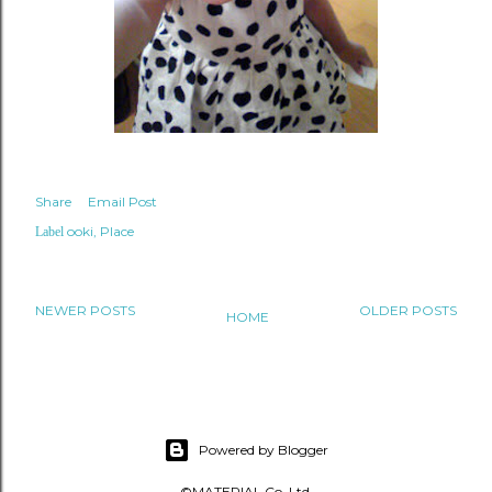
Share
Email Post
ooki
Place
Label
NEWER POSTS
OLDER POSTS
HOME
Powered by Blogger
©MATERIAL Co.,Ltd.