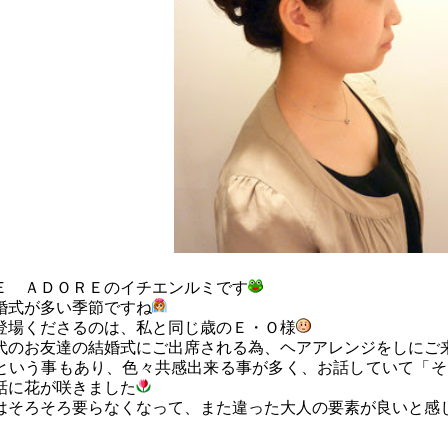
Ｅ ＡＤＯＲＥのイチエンルミです
婚式が多い季節ですね
登場くださるのは、私と同じ歳のＥ・Ｏ様
代のお友達の結婚式にご出席される為、ヘアアレンジをしにご
という事もあり、色々共感出来る事が多く、お話していて「そ
話に花が咲きました
はそろそろ要らなくなって、また違った大人の要素が良いと感