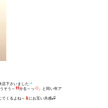
来店下さいました
うそう～
分る～っ
」と同い年ア
じてくるよね～
にお互い共感