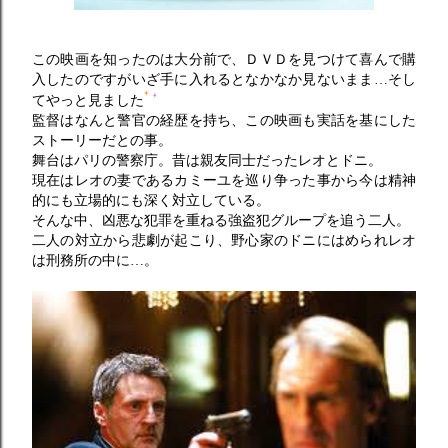
この映画を知ったのは大分前で、ＤＶＤを見つけて喜んで購
入したのですがいざ手に入れるとなかなか見ないまま…そし
てやっと見ました
監督はなんと警官の経歴を持ち、この映画も実話を基にした
ストーリーだとの事。
舞台はパリの警察庁。昔は親友同士だったレオとドニ。
現在はレオの妻であるカミーユを巡り争った事から今は精神
的にも立場的にも深く対立している。
そんな中、凶悪な犯罪を重ねる強盗犯グループを追う二人。
二人の対立から悲劇が起こり、野心家のドニにはめられレオ
は刑務所の中に…。