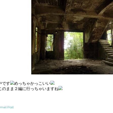
中です
めっちゃかっこいい
このまま２編に行っちゃいますね
mail Post