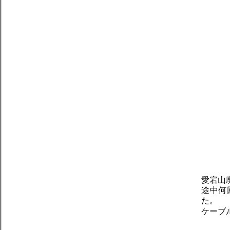
愛宕山
途中何
た。
ケーブ