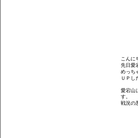
こんに
先日愛
めっち
ＵＰし
愛宕山
す。
戦況の