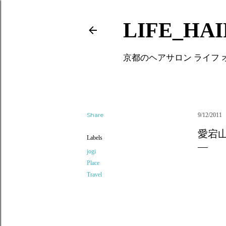
LIFE_HA
京都のヘアサロン ライフ
Share
9/12/2011
愛宕
Labels
jogi
Place
Travel