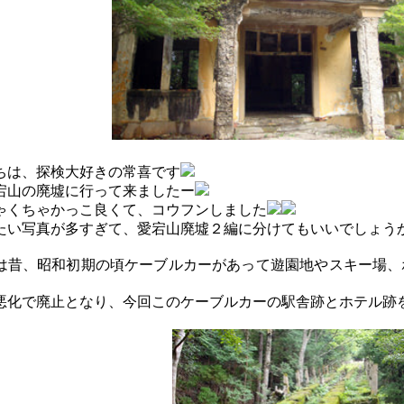
ちは、探検大好きの常喜です
宕山の廃墟に行って来ましたー
ゃくちゃかっこ良くて、コウフンしました
たい写真が多すぎて、愛宕山廃墟２編に分けてもいいでしょう
は昔、昭和初期の頃ケーブルカーがあって遊園地やスキー場、
悪化で廃止となり、今回このケーブルカーの駅舎跡とホテル跡