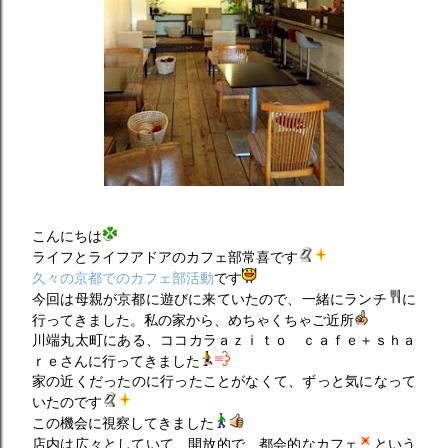
こんにちは
ライフとライフアドアのカフェ部常喜です
久々の京都でのカフェ部活動
です
今回は母親が京都に遊びに来ていたので、一緒にランチ
に
行ってきました。私の家から、めちゃくちゃご近所
川端丸太町にある、ココカラａｚｉｔｏ ｃａｆｅ＋ｓｈａ
ｒｅさんに行ってきました
家の近くだったのに行ったことがなくて、ずっと気になって
いたのです
この機会に視察してきました
店内は広々としていて、開放的で、都会的なカフェ
という