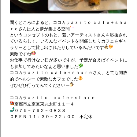
聞くところによると、ココカラａｚｉｔｏ ｃａｆｅ＋ｓｈａ
ｒｅさんは人と夢が集まる空間
というコンセプトのもと、若いアーティストさんを応援され
ているらしく、いろんなイベントを開催したりカフェをギャ
ラリーとして貸し出されたりしているみたいです
素敵ですね
お仕事で行けない日が多いですが、予定が合えばイベントに
も参加してみたいなぁと思いました
ココカラａｚｉｔｏ ｃａｆｅ＋ｓｈａｒｅさん、とても開放
的でヘルシーで素敵なカフェでした
ぜひぜひ行ってみてくださいー
ココカラａｚｉｔｏ ｃａｆｅ＋ｓｈａｒｅ
京都市左京区東丸太町１１ー４
０７５－７６２－０８３８
ＯＰＥＮ １１：３０～２２：００ 不定休