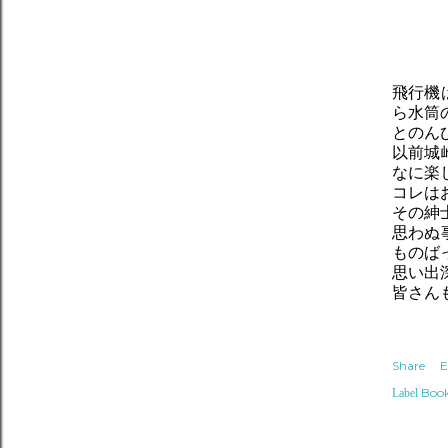
飛行機
ら水筒
とのん
以前城
なに楽
コレは
その紳
思わぬ
ものば
思い出
皆さん
Share
E
Boo
Label