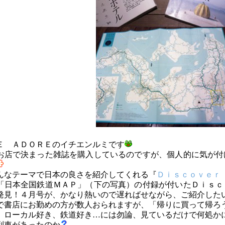
Ｅ ＡＤＯＲＥのイチエンルミです
お店で決まった雑誌を購入しているのですが、個人的に気が付
んなテーマで日本の良さを紹介してくれる『
Ｄｉｓｃｏｖｅｒ
「日本全国鉄道ＭＡＰ」（下の写真）の付録が付いたＤｉｓｃ
発見！４月号が、かなり熱いので遅ればせながら、ご紹介した
で書店にお勤めの方が数人おられますが、「帰りに買って帰ろ
、ローカル好き、鉄道好き…には勿論、見ているだけで何処か
列車があったのか