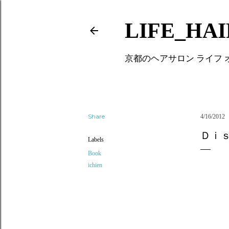
LIFE_HA
京都のヘアサロン ライフ
Share
4/16/2012
Ｄｉ
Labels
Book
ichien