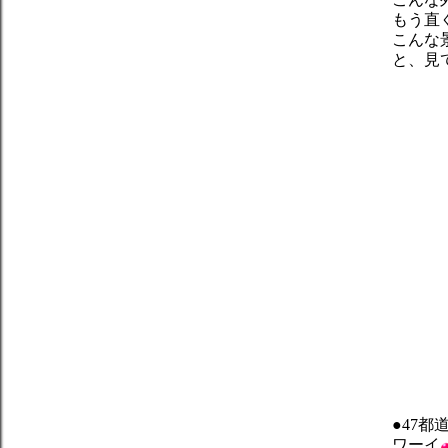
もう直
こんな
と、見
●47
ワーイ