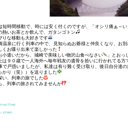
は短時間移動で、時には安く付くのですが、「オシリ痛ぁ～い
の熱いお茶とか飲んで、ガタンゴトン
びりな移動も大好きです
崎温泉に行く列車の中で、見知らぬお爺様と仲良くなり、お別
しくお喋り出来て楽しかった
お小遣いだから、城崎で美味しい物沢山食べなさい
」とおっ
士は９０歳で一人海外へ毎年戦友の遺骨を拾いに行かれてる方
事で戸惑いましたが、私達は有り難く受け取り、後日自分達の
っかり（笑））を送りました
深い、列車の旅でした
も、列車の旅されてみませんか
mail Post
k
ichien