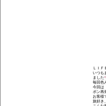
ＬＩＦ
いつも
ました
毎回色
今回は
ポン再
お客様
旅好き
こんな