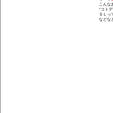
こんな
“コト
ＳＬっ
などな