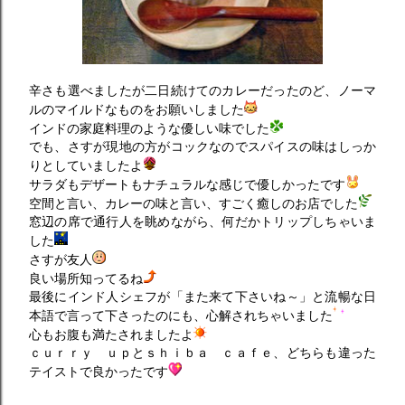
辛さも選べましたが二日続けてのカレーだったのど、ノーマ
ルのマイルドなものをお願いしました
インドの家庭料理のような優しい味でした
でも、さすが現地の方がコックなのでスパイスの味はしっか
りとしていましたよ
サラダもデザートもナチュラルな感じで優しかったです
空間と言い、カレーの味と言い、すごく癒しのお店でした
窓辺の席で通行人を眺めながら、何だかトリップしちゃいま
した
さすが友人
良い場所知ってるね
最後にインド人シェフが「また来て下さいね～」と流暢な日
本語で言って下さったのにも、心解されちゃいました
心もお腹も満たされましたよ
ｃｕｒｒｙ ｕｐとｓｈｉｂａ ｃａｆｅ、どちらも違った
テイストで良かったです