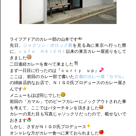
ライフアドアのカレー部の山本です
先日、
ジャクソン・ポロック展
を見る為に東京へ行った際
に、
ｃａｆｅ ＨＡＩＣＨＩ
以来の東京カレー屋巡りをして
きました
二日連続カレーを食べて来ました
まず一日目に行ったのは『ｃｕｒｒｙ ｕｐ』
ここは、前回のカレー部で書いた
京都のカレー屋『カマル』
の姉妹店的なお店で、ＮＩＧＯ氏プロデュースのカレー屋さ
んです
メニューもほぼ同じでした
前回の「カマル」でのビーフカレーにノックアウトされた事
を考えて、ここではバターチキンを頂きました
カレーの見た目も写真じゃソックリだったので、載せないで
おきます
しかし、さすがＮＩＧＯ氏プロデュース
オシャレな方がカレー食べに来ておられました