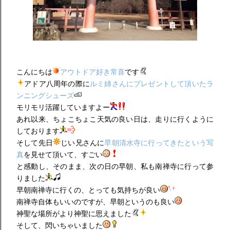
こんにちは
アウトドア好き常喜
です
アドア八周年の際に
ルミ姉さんにプレゼントして頂いたラ
ンニングシューズ
モリモリ活躍していますよー
あれ以来、ちょこちょこ天気の良い日は、走りに行くように
しております
そして先日
じい兄さんに
早朝清水寺に行ってきたという写
真
を見せて頂いて、すごい
と感動し、そのまま、次の日の早朝、私も南禅寺に行って参
りました
早朝南禅寺に行くの、とっても気持ちが良い
南禅寺自体もいいのですが、早朝というのも良い
神聖な場所がより神聖に思えました
そして、閃いちゃいました