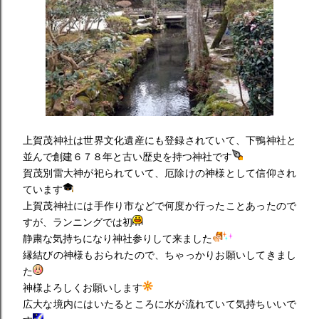
上賀茂神社は世界文化遺産にも登録されていて、下鴨神社と
並んで創建６７８年と古い歴史を持つ神社です
賀茂別雷大神が祀られていて、厄除けの神様として信仰され
ています
上賀茂神社には手作り市などで何度か行ったことあったので
すが、ランニングでは初
静粛な気持ちになり神社参りして来ました
縁結びの神様もおられたので、ちゃっかりお願いしてきまし
た
神様よろしくお願いします
広大な境内にはいたるところに水が流れていて気持ちいいで