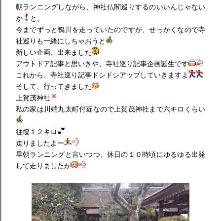
朝ランニングしながら、神社仏閣巡りするのいいんじゃない
か
と。
今までずっと鴨川を走っていたのですが、せっかくなので寺
社巡りも一緒にしちゃおうと
新しい企画、出来ました
アウトドア記事と思いきや、寺社巡り記事企画誕生です
これから、寺社巡り記事ドシドシアップしていきますよ
そして、行ってきました
上賀茂神社
私の家は川端丸太町付近なので上賀茂神社まで六キロくらい
往復１２キロ
走りましたよー
早朝ランニングと言いつつ、休日の１０時頃にゆるゆる出発
して走りましたが