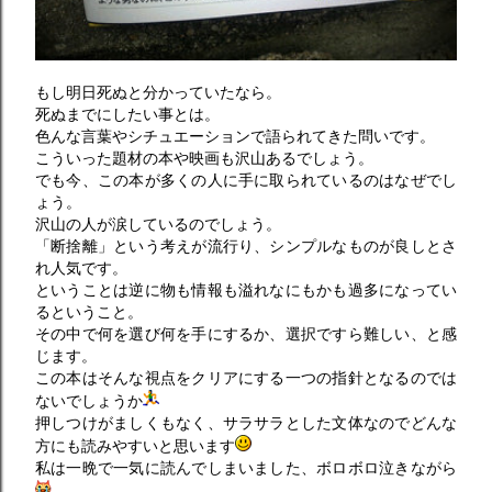
もし明日死ぬと分かっていたなら。
死ぬまでにしたい事とは。
色んな言葉やシチュエーションで語られてきた問いです。
こういった題材の本や映画も沢山あるでしょう。
でも今、この本が多くの人に手に取られているのはなぜでし
ょう。
沢山の人が涙しているのでしょう。
「断捨離」という考えが流行り、シンプルなものが良しとさ
れ人気です。
ということは逆に物も情報も溢れなにもかも過多になってい
るということ。
その中で何を選び何を手にするか、選択ですら難しい、と感
じます。
この本はそんな視点をクリアにする一つの指針となるのでは
ないでしょうか
押しつけがましくもなく、サラサラとした文体なのでどんな
方にも読みやすいと思います
私は一晩で一気に読んでしまいました、ボロボロ泣きながら