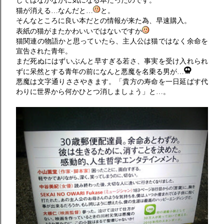
してはなかなかに気になる本だったのです。
猫が消える…なんだと…
と。
そんなところに良い本だとの情報が来た為、早速購入。
表紙の猫がまたかわいいではないですか
猫関連の物語かと思っていたら、主人公は猫ではなく余命を
宣告された青年。
まだ死ぬにはずいぶんと早すぎる若さ、事実を受け入れられ
ずに呆然とする青年の前になんと悪魔を名乗る男が…
悪魔は文字通りささやきます。「貴方の寿命を一日延ばす代
わりに世界から何かひとつ消しましょう」と…。