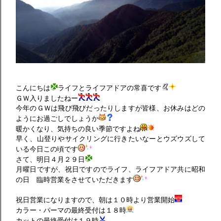
こんにちは
ライフとライフアドアの常喜です
ＧＷ入りましたねー
今年のＧＷは飛び飛びだったりしますが皆様、お休みはどの
ようにお過ごしでしょうか
暖かくなり、気持ちの良い季節ですよね
早く、山登りやサイクリングに行きたいなーとウズウズして
いる今日この頃です
さて、明日４月２９日
月曜日ですが、祝日ですのでライフ、ライフアドア共に昭和
の日 臨時営業をさせていただきます
祝日営業になりますので、朝は１０時より営業開始
カラー・パーマの最終受付は１８時
カットの最終受付は１９時