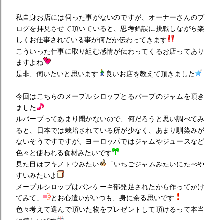
私自身お店には伺った事がないのですが、オーナーさんのブ
ログを拝見させて頂いていると、思考錯誤に挑戦しながら楽
しくお仕事されている事が何だか伝わってきます
こういった仕事に取り組む感情が伝わってくるお店ってあり
ますよね
是非、伺いたいと思います
良いお店を教えて頂きました
今回はこちらのメープルシロップとるバーブのジャムを頂き
ました
ルバーブってあまり聞かないので、何だろうと思い調べてみ
ると、日本では栽培されている所が少なく、あまり馴染みが
ないそうですですが、ヨーロッパではジャムやジュースなど
色々と使われる食材みたいです
見た目はフキノトウみたい
「いちごジャムみたいにたべや
すいみたいよ
メープルシロップはパンケーキ部発足されたから作ってかけ
てみて」
とお心遣いがいつも、身に余る思いです
色々考えて選んで頂いた物をプレゼントして頂けるって本当