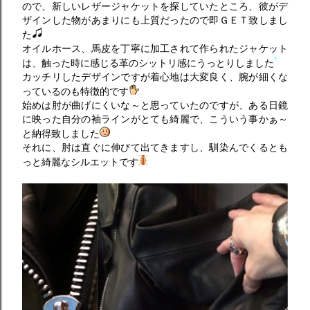
ので、新しいレザージャケットを探していたところ、彼がデ
ザインした物があまりにも上質だったので即ＧＥＴ致しまし
た
オイルホース、馬皮を丁寧に加工されて作られたジャケット
は、触った時に感じる革のシットリ感にうっとりしました
カッチリしたデザインですが着心地は大変良く、腕が細くな
っているのも特徴的です
始めは肘が曲げにくいな～と思っていたのですが、ある日鏡
に映った自分の袖ラインがとても綺麗で、こういう事かぁ～
と納得致しました
それに、肘は直ぐに伸びて出てきますし、馴染んでくるとも
っと綺麗なシルエットです