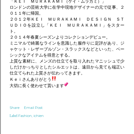
「ＫＥＩ ＭＵＲＡＫＡＭＩ（ケイ・ムラカミ）」
ロンドンの芸術大学に在学中現地デザイナーの元で従事、２
０１１年に帰国。
２０１２年ＫＥＩ ＭＵＲＡＫＡＭＩ ＤＥＳＩＧＮ ＳＴ
ＵＤＩＯを設立し「ＫＥＩ ＭＵＲＡＫＡＭＩ」をスター
ト。
２０１４年春夏シーズンよりコレクションデビュー。
ミニマルで綺麗なラインを意識した服作りに定評があり、ジ
ャケット・レザーブルゾン・スラックスなどといった、ベー
シックなアイテムを得意とする。
上質な素材に、メンズの仕立てを取り入れたマニッシュで少
しだけかっちりとしたシルエットは、遠目から見ても端正い
仕立てられた上質さが伝わってきます。
Ｋｅｉさんありがとう
大切に長く使わせて貰います
Share
Email Post
Fashion
ichien
Label