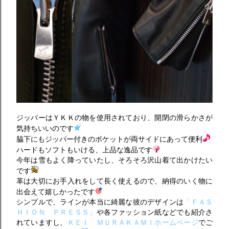
ジッパーはＹＫＫの物を使用されており、開閉の滑らかさが
気持ちいいのです
脇下にもジッパー付きのポケットが両サイドにあって便利
ハードもソフトもいける、上品な逸品です
今年は雪もよく降っていたし、そろそろ沢山着て出かけたい
です
革は大切にお手入れをして長く使えるので、納得のいく物に
出会えて嬉しかったです
シンプルで、ラインが本当に綺麗な彼のデザインは
「ＦＡＳ
ＨＩＯＮ ＰＲＥＳＳ」
や各ファッション紙などでも紹介さ
れていますし、
ＫＥＩ ＭＵＲＡＫＡＭＩホームページ
でご