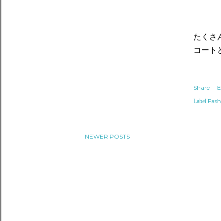
たくさ
コート
Share
E
Fash
Label
NEWER POSTS