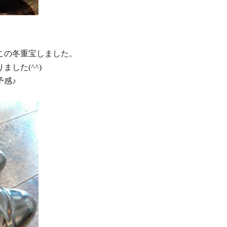
この冬重宝しました。
ました(^^)
予感♪