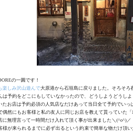
 ADOREの一圓です！
も楽しみ沢山遊んで
大原港から石垣島に戻りました。そろそろ
んは予約をどこにもしていなかったので、
どうしようどうしよ
いたお店は予約必須の人気店なだけあって当日全て予約で
いっぱ
で偶然にもお客様と私の友人に同じお店を教えて貰っていた「
店に無理言って一時間だけ入れて頂く事が出来
ました＼(^o^)／
客様が来られるまでに必ず出るという約束で簡単な物だけ頂い