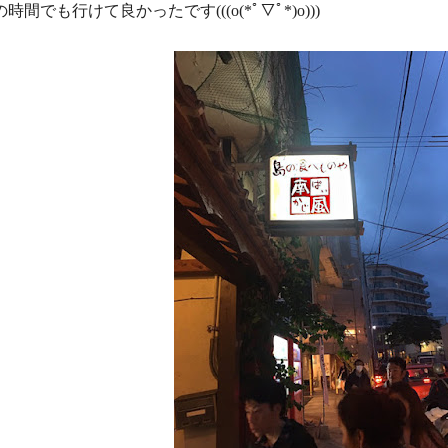
の時間でも行けて良かったです(((
o(*ﾟ▽ﾟ*)o)))