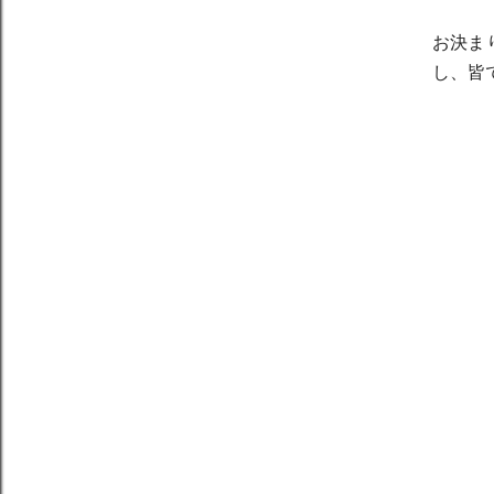
お決ま
し、
皆