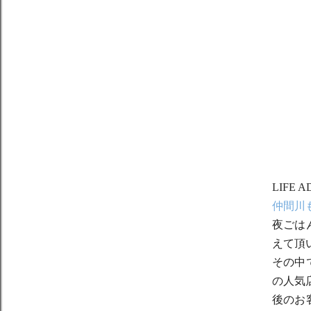
LIFE
仲間川
夜ごは
えて頂
その中
の人気
後のお