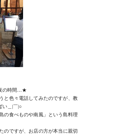
夜の時間…★
うと色々電話してみたのですが、
教
い＿|￣|○
島の食べものや南風」
という島料理
たのですが、
お店の方が本当に親切