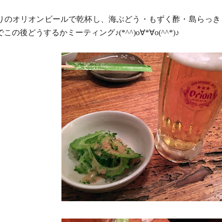
りのオリオンビールで乾杯し、海ぶどう・もずく酢・
島らっき
でこの後どうするかミーティング♪(*^^)o∀*∀o(^^
*)♪