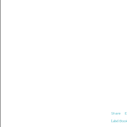
Share
E
Boo
Label