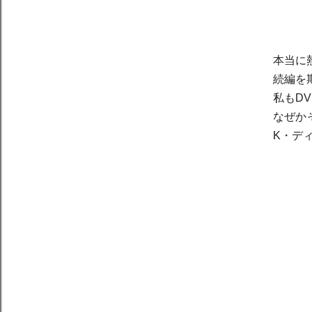
本当に
続編を
私もD
なぜか
K・
デ