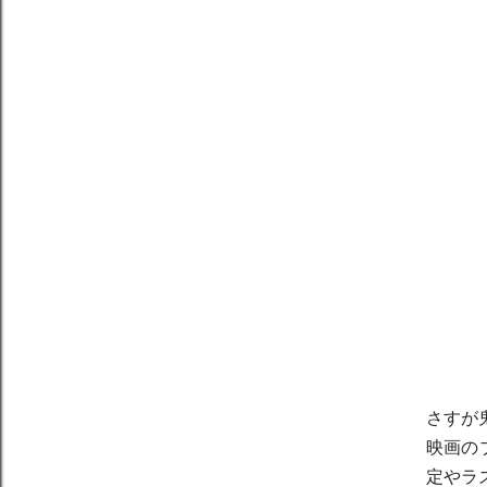
さすが
映画の
定やラ