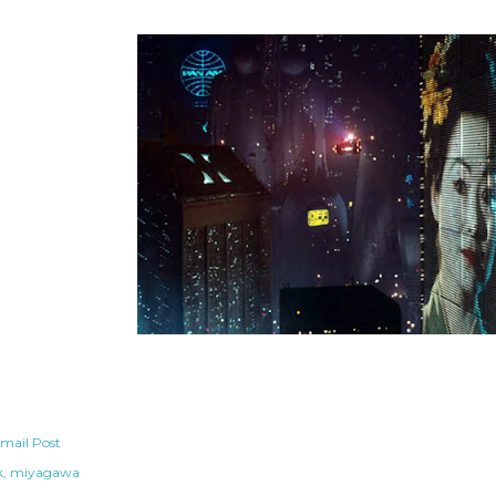
mail Post
k
miyagawa