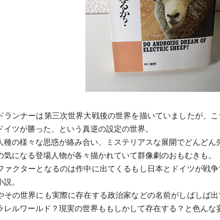
ドランナーは第三次世界大戦後の世界を描いていましたが、
こ
ドイツが勝った、
という真逆の設定の世界。
人種の様々な思惑が絡み合い、
ミステリアスな展開でどんどん
の気になる登場人物が各々描かれていて群像劇のおもむきも
。
ファクターとなるのは作中に出てくるもし日本とドイツが戦
争
小説。
やその世界にも実際に存在する政治家などの名前がしばしば
出
ラレルワールド？
現実の世界ももしかして存在する？と色んな