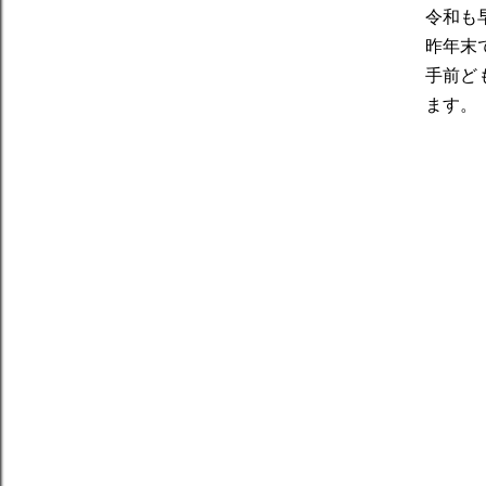
令和も
昨年末
手前ど
ます。