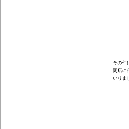
その件
閉店に
いりま