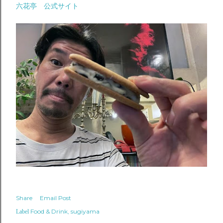
六花亭 公式サイト
Share
Email Post
Food & Drink
sugiyama
Label