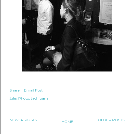
Share
Email Post
Photo
tachibana
Label
NEWER POSTS
OLDER POSTS
HOME