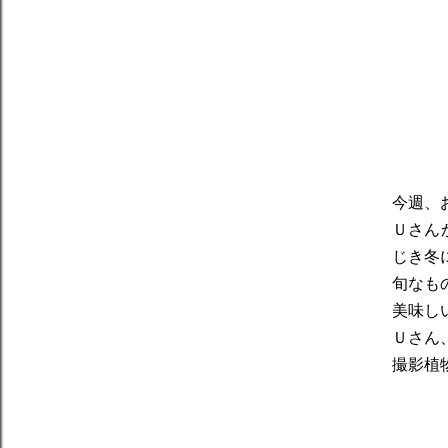
今週、
Ｕさん
じき冬
旬なも
美味し
Ｕさん
撮影植