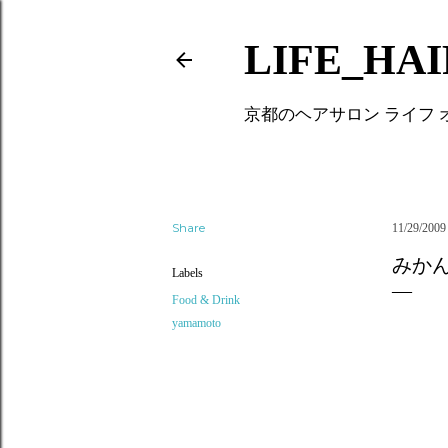
LIFE_HA
京都のヘアサロン ライフ
Share
11/29/2009
みか
Labels
Food & Drink
yamamoto