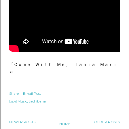
「Ｃｏｍｅ Ｗｉｔｈ Ｍｅ」 Ｔａｎｉａ Ｍａｒｉ
ａ
Share
Email Post
Music
tachibana
Label
NEWER POSTS
OLDER POSTS
HOME