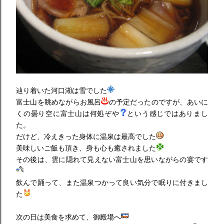
辿り着いた河口湖は雪でした
富士山を眺めながらお風呂
の予定だったのですが、あいに
くの曇り空に富士山は何処ぞや
という感じではありまし
た。
だけど、冷えきった身体に温泉は最高でした
美味しいご飯も頂き、身も心も癒されました
その後は、雲に隠れて見えない富士山を思いながらの宴です
飲んで踊って、また温泉つかって良い気分で眠りに付きまし
た
次の日は美食を求めて、御殿場へ