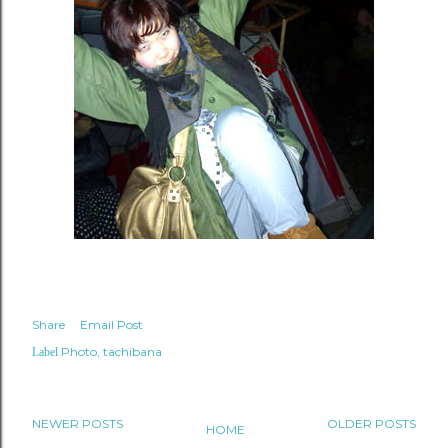
Share
Email Post
Photo
tachibana
Label
NEWER POSTS
OLDER POSTS
HOME