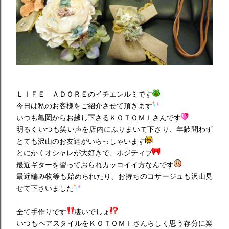
ＬＩＦＥ ＡＤＯＲＥのイチエンルミです
今日は私のお客様をご紹介させて頂きます
いつも亀岡からお越し下さるＫＯＴＯＭＩさんです
明るくいつも笑い声を店内にふりまいて下さり、年齢問わず
とても沢山のお友達がいらっしゃいます
とにかくオシャレが大好きで、ポジティブ
最近ギターを習っておられカッコイイ方なんです
最近編み物等も始められたり、お持ちのコサージュも沢山見
せて下さいました
全て手作りです
凄いでしょ
いつもヘアスタイルをＫＯＴＯＭＩさんらしく思う存分に楽