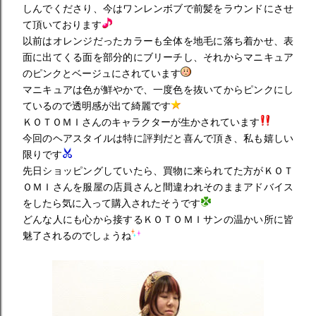
しんでくださり、今はワンレンボブで前髪をラウンドにさせ
て頂いております
以前はオレンジだったカラーも全体を地毛に落ち着かせ、表
面に出てくる面を部分的にブリーチし、それからマニキュア
のピンクとベージュにされています
マニキュアは色が鮮やかで、一度色を抜いてからピンクにし
ているので透明感が出て綺麗です
ＫＯＴＯＭＩさんのキャラクターが生かされています
今回のヘアスタイルは特に評判だと喜んで頂き、私も嬉しい
限りです
先日ショッピングしていたら、買物に来られてた方がＫＯＴ
ＯＭＩさんを服屋の店員さんと間違われそのままアドバイス
をしたら気に入って購入されたそうです
どんな人にも心から接するＫＯＴＯＭＩサンの温かい所に皆
魅了されるのでしょうね