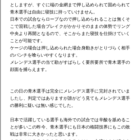
としますが、すぐに端の金網まで押し込められて固められて
青木選手は自由に寝技に持っていけません。
日本での試合ならロープなので押し込められることは無くそ
こで混戦した場合ブレイクがかかりそのままの体勢でリング
中央より再開となるので、そこからまた寝技を仕掛けていく
ことが可能です。
ケージの場合は押し込められた場合身動きがとりづらく相手
のパンチを喰らいやすくなります。
メレンデス選手の当て勘がすばらしく要所要所で青木選手の
顔面を捕らえます。
この日の青木選手は完全にメレンデス選手に完封されていま
したし、判定ではありますが誰がどう見てもメレンデス選手
の勝利に疑いは無い感じでした。
日本で活躍している選手も海外での試合では辛酸を舐めるこ
とが多いこの昨今、青木選手にも日本の格闘技界にもこの敗
戦は非常に大きかったと思います。