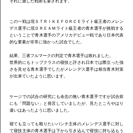
それに適した戦術も要されます。
この一戦は現ＳＴＲＩＫＥＦＯＲＣＥライト級王者のメレン
デス選手に現ＤＲＥＡＭライト級王者の青木選手が挑戦する
ということで青木選手のアメリカデビュー戦であり日本代表
的な要素が非常に強かった試合でした。
結果、三者フルマークの判定で青木選手は敗れました。
世界的にもトップクラスの寝技と評され日本では際立った強
さを見せる青木選手でしたがメレンデス選手は相当青木対策
が出来ていたように思います。
ケージでの試合の研究にも余念の無い青木選手ですが試合前
にも「問題ない」と発言していましたが、見たところやはり
違いはあったように思いました。
寝ても立っても殴りたいパンチ主体のメレンデス選手に対し
て寝技主体の青木選手は下から引き込んで寝技に持ち込もう