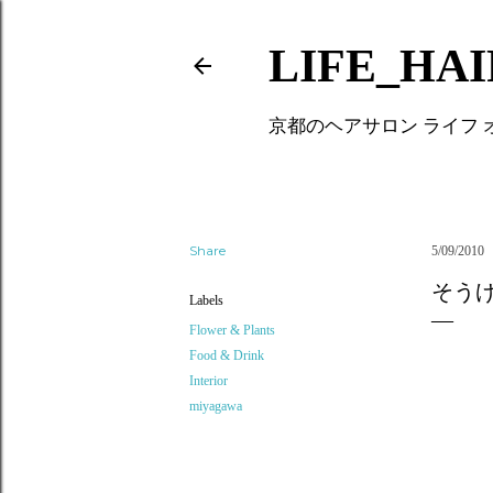
LIFE_HA
京都のヘアサロン ライフ
Share
5/09/2010
そう
Labels
Flower & Plants
Food & Drink
Interior
miyagawa