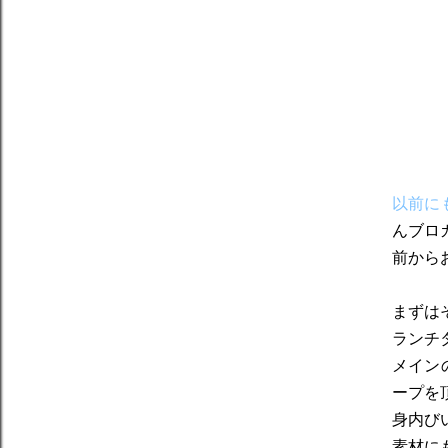
以前に
んブロ
前から
まずは
ランチ
メイン
ープを
身内び
素材に