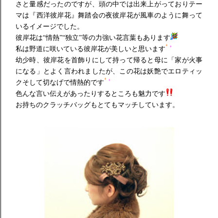
さと量感だったのですが、頭の中では出来上がっておりテー
マは『西洋彼岸花』舞踏会の夜彼岸花が風車のように舞って
いるイメージでした。
彼岸花は“情熱”“独立”等の力強い花言葉もあります
私は野道に咲いている彼岸花が美しいと思います
幼少時、彼岸花を首飾りにして持って帰ると母に「家が火事
になる」とよく言われましたが、この花は妖艶でエロティッ
クそして切なげで情熱的です
色んな言い伝えがあったりするところも魅力です
お持ちのクラッチバッグもとてもマッチしています。