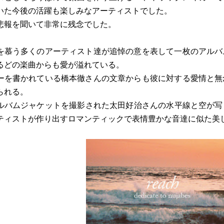
いた今後の活躍も楽しみなアーティストでした。
悲報を聞いて非常に残念でした。
を慕う多くのアーティスト達が追悼の意を表して一枚のアルバ
るどの楽曲からも愛が溢れている。
ーを書かれている橋本徹さんの文章からも彼に対する愛情と無
られる。
ルバムジャケットを撮影された太田好治さんの水平線と空が写され
ティストが作り出すロマンティックで表情豊かな音達に似た美