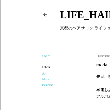
LIFE_HA
京都のヘアサロン ライフ
Share
11/16/2010
modal 
Labels
Art
先日、
Music
tachibana
早速お
アルバムタイ