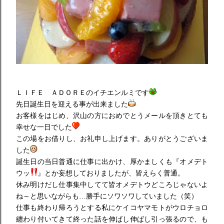
ＬＩＦＥ ＡＤＯＲＥのイチエンルミです
先日誕生日を迎える事が出来ました
お客様をはじめ、沢山の方におめでとうメールを頂きとても
幸せな一日でした
この場をお借りし、お礼申し上げます。ありがとうございま
した
誕生日の当日普通に仕事に出かけ、厚かましくも『オメデト
ウッ
』とか妄想しておりましたが、皆えらく普通。
休み明けだし仕事集中してて皆オメデトウどころじゃないよ
ね～と思いながらも…勝手にソワソワしていました（笑）
仕事も終わり帰ろうとする私にケイコヤマモトがウロチョロ
纏わり付いてきて終った話を伸ばし伸ばし引っ張るので、も