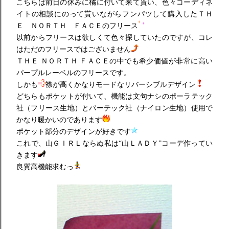
こちらは前日の休みに橘に付いて来て貰い、色々コーディネ
イトの相談にのって貰いながらフンパツして購入したＴＨ
Ｅ ＮＯＲＴＨ ＦＡＣＥのフリース
以前からフリースは欲しくて色々探していたのですが、コレ
はただのフリースではございません
ＴＨＥ ＮＯＲＴＨ ＦＡＣＥの中でも希少価値が非常に高い
パープルレーベルのフリースです。
しかも
襟が高くかなりモードなリバーシブルデザイン
どちらもポケットが付いて、機能は文句ナシのポーラテック
社（フリース生地）とパーテック社（ナイロン生地）使用で
かなり暖かいのであります
ポケット部分のデザインが好きです
これで、山ＧＩＲＬならぬ私は“山ＬＡＤＹ”コーデ作ってい
きます
良質高機能求むっ