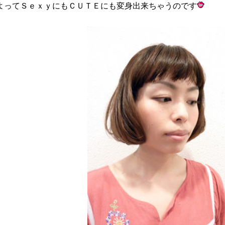
よってＳｅｘｙにもＣＵＴＥにも変身出来ちゃうのです