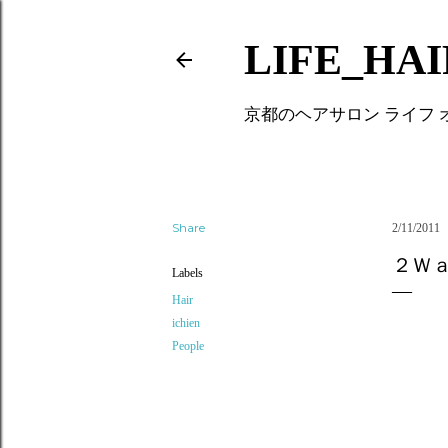
LIFE_HA
京都のヘアサロン ライフ
Share
2/11/2011
２Ｗ
Labels
Hair
ichien
People