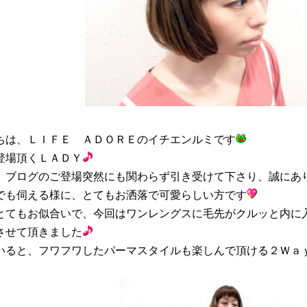
ちは、ＬＩＦＥ ＡＤＯＲＥのイチエンルミです
登場頂くＬＡＤＹ
、ブログのご登場突然にも関わらず引き受けて下さり、誠にあ
でも伺える様に、とてもお洒落で可愛らしい方です
とてもお似合いで、今回はワンレングスに毛先がクルッと内に
させて頂きました
いると、フワフワしたパーマスタイルも楽しんで頂ける２Ｗａ