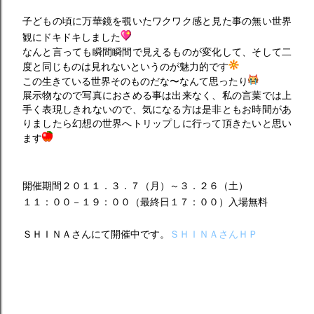
子どもの頃に万華鏡を覗いたワクワク感と見た事の無い世界
観にドキドキしました
なんと言っても瞬間瞬間で見えるものが変化して、そして二
度と同じものは見れないというのが魅力的です
この生きている世界そのものだな〜なんて思ったり
展示物なので写真におさめる事は出来なく、私の言葉では上
手く表現しきれないので、気になる方は是非ともお時間があ
りましたら幻想の世界へトリップしに行って頂きたいと思い
ます
開催期間２０１１．３．７（月）～３．２６（土）
１１：００－１９：００（最終日１７：００）入場無料
ＳＨＩＮＡさんにて開催中です。
ＳＨＩＮＡさんＨＰ