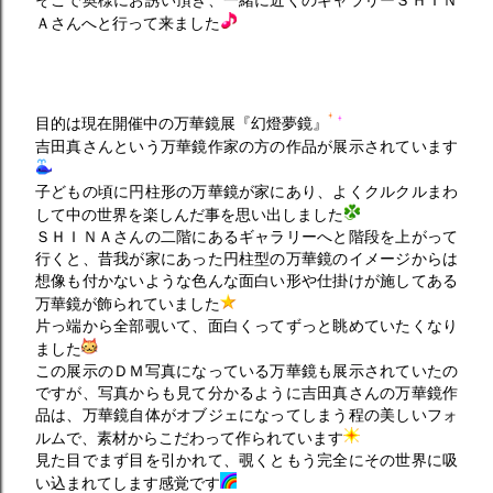
そこで奥様にお誘い頂き、一緒に近くのギャラリーＳＨＩＮ
Ａさんへと行って来ました
目的は現在開催中の万華鏡展『幻燈夢鏡』
吉田真さんという万華鏡作家の方の作品が展示されています
子どもの頃に円柱形の万華鏡が家にあり、よくクルクルまわ
して中の世界を楽しんだ事を思い出しました
ＳＨＩＮＡさんの二階にあるギャラリーへと階段を上がって
行くと、昔我が家にあった円柱型の万華鏡のイメージからは
想像も付かないような色んな面白い形や仕掛けが施してある
万華鏡が飾られていました
片っ端から全部覗いて、面白くってずっと眺めていたくなり
ました
この展示のＤＭ写真になっている万華鏡も展示されていたの
ですが、写真からも見て分かるように吉田真さんの万華鏡作
品は、万華鏡自体がオブジェになってしまう程の美しいフォ
ルムで、素材からこだわって作られています
見た目でまず目を引かれて、覗くともう完全にその世界に吸
い込まれてします感覚です