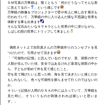
ＤＭ写真の万華鏡は、覗くともう「何がどうなってそんな形
に見えてるの～
」という感じです
万華鏡の映像をプロジェクターで壁や布上に映し出す展示も
行われていて、万華鏡の中に入り込んだ様な不思議な世界を
体験する事も出来ます
そんな宝石みたいなキラキラとした世界の中に浸りながら、
しばし幻想の世界にトリップして来ました
偶然ネット上で吉田真さんの万華鏡作りのコンセプトを見
つけたので、引用させて頂きます
「『可能性の記憶』と読んでいるのですが、昔、洞窟の中で
人類が住んでいた頃、安全ではあるけれど退屈な洞窟の中か
ら、子どもが初めて外を見て感じたこと。
空を見て飛びたいと思った時、海を見て泳ぎたいと感じだか
もしれないし、色々な可能性を膨らませて行くのではないの
か。
そういう記憶が人間のＤＮＡの中には入っていて、万華鏡を
見た時に、そういうものが刺激されれば嬉しいと思いま
す。」