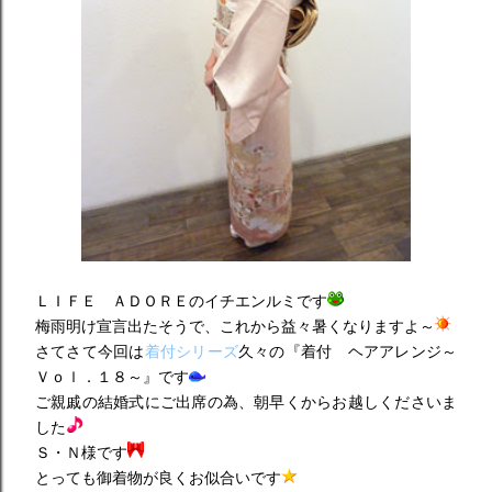
ＬＩＦＥ ＡＤＯＲＥのイチエンルミです
梅雨明け宣言出たそうで、これから益々暑くなりますよ～
さてさて今回は
着付シリーズ
久々の『着付 ヘアアレンジ～
Ｖｏｌ．１８～』です
ご親戚の結婚式にご出席の為、朝早くからお越しくださいま
した
Ｓ・Ｎ様です
とっても御着物が良くお似合いです