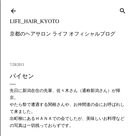
Skip to main content
LIFE_HAIR_KYOTO
京都のヘアサロン ライフ オフィシャルブログ
7/28/2011
パイセン
先日に新潟在住の先輩、佐々木さん（通称新潟さん）が帰
京。
やたら祭で遭遇する関根さんや、お仲間達の会にお呼ばれし
て来ました。
出町柳にあるＨＡＮＡでの会でしたが、美味しいお料理など
の写真は一切残っておらずです。