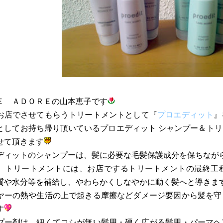
Ｅ ＡＤＯＲＥの山本恵子です
お店でさせてもらうトリートメントとして『
プロエディット
』
としてお持ち帰り頂いているプロエディット シャンプー＆ト
せて頂きます
ディットのシャンプーは、髪に必要な毛髪保護成分を保ちなが
、トリートメントには、お店でするトリートメントの最終工
質や水分等を補給し、やわらかくしなやかに動く髪へと導きま
ヤーの熱や生活の上で起きる摩擦などダメージ要因から髪を守
す
プー剤は、細くてコシが無い髪用・硬く広がる髪用・パーマヘ