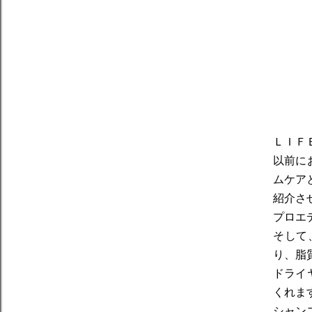
ＬＩＦ
以前に
ムケア
紹介さ
プロエ
そして
り、脂
ドライ
くれま
シャン