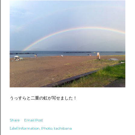
うっすらと二重の虹が写せました！
Share
Email Post
Information
Photo
tachibana
Label