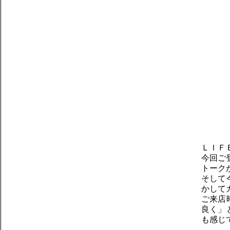
ＬＩＦ
今回ご
トーク
そして
かして
ご来店
良く」
も感じ