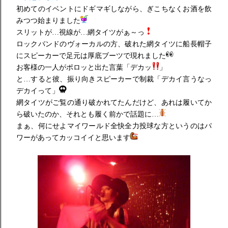
初めてのイベントにドギマギしながら、ぎこちなくお酒を飲
みつつ始まりました
スリットが…視線が…網タイツがぁ～っ
ロックバンドのヴォーカルの方、破れた網タイツに船長帽子
にスピーカーで足元は厚底ブーツで現れました
お客様の一人がポロッと出た言葉「デカッ
」
と…すると彼、振り向きスピーカーで制裁「デカイ言うなっ
デカイって」
網タイツがご覧の通り破かれてたんだけど、あれは履いてか
ら破いたのか、それとも履く前かで話題に…
まぁ、何にせよマイワールド全快全力投球な方というのはパ
ワーがあってカッコイイと思います