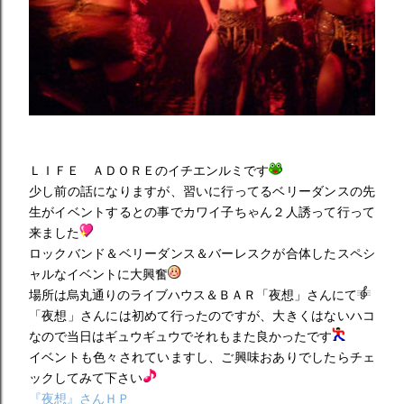
ＬＩＦＥ ＡＤＯＲＥのイチエンルミです
少し前の話になりますが、習いに行ってるベリーダンスの先
生がイベントするとの事でカワイ子ちゃん２人誘って行って
来ました
ロックバンド＆ベリーダンス＆バーレスクが合体したスペシ
ャルなイベントに大興奮
場所は烏丸通りのライブハウス＆ＢＡＲ「夜想」さんにて
「夜想」さんには初めて行ったのですが、大きくはないハコ
なので当日はギュウギュウでそれもまた良かったです
イベントも色々されていますし、ご興味おありでしたらチェ
ックしてみて下さい
『夜想』さんＨＰ