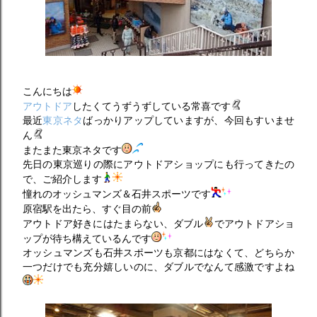
こんにちは
アウトドア
したくてうずうずしている常喜です
最近
東京ネタ
ばっかりアップしていますが、今回もすいませ
ん
またまた東京ネタです
先日の東京巡りの際にアウトドアショップにも行ってきたの
で、ご紹介します
憧れのオッシュマンズ＆石井スポーツです
原宿駅を出たら、すぐ目の前
アウトドア好きにはたまらない、ダブル
でアウトドアショ
ップが待ち構えているんです
オッシュマンズも石井スポーツも京都にはなくて、どちらか
一つだけでも充分嬉しいのに、ダブルでなんて感激ですよね