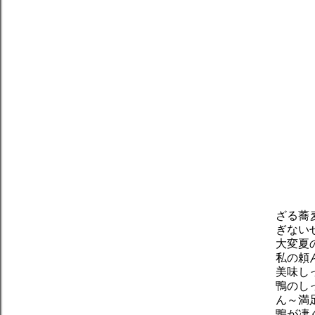
ざる蕎
ぎない
大変夏
私の頼
美味し
鴨のし
ん～満
鴨が凄