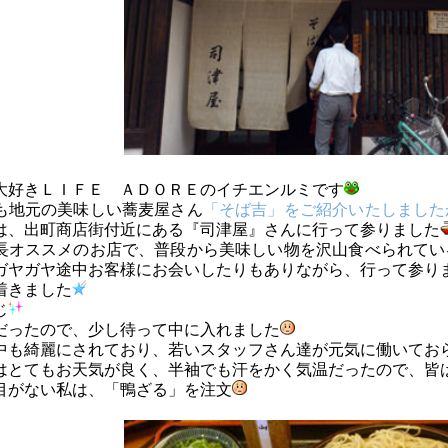
大好きＬＩＦＥ ＡＤＯＲＥのイチエンルミです
も地元の美味しい蕎麦屋さん
「そば吉」をご紹介いたしました
は、出町商店街付近にある『司津屋』さんに行って参りました
長オススメのお店で、普段から美味しい物を沢山食べられてい
ガヤガヤ途中お客様にお会いしたりもありながら、行って参り
着きました
じ
だったので、少し待って中に入れました
中も綺麗にされており、若いスタッフさん達が元気に働いてお
はとてもお天気が良く、半袖でも汗をかく気温だったので、皆
目がない私は、「鴨ざる」を注文