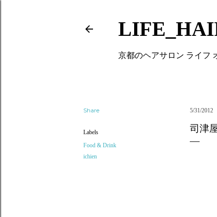
LIFE_HA
京都のヘアサロン ライフ
Share
5/31/2012
司津
Labels
Food & Drink
ichien