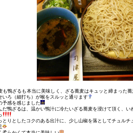
麦も鴨ざるも本当に美味しく、ざる蕎麦はキュッと締まった蕎
せいろ（細打ち）が喉をスルッと通ります
の予感を感じました
んだ鴨ざるは、温かい鴨汁に冷たいざる蕎麦を浸けて頂く、い
っ
っとりとしたコクのある出汁に、少し山椒を落としてチュルチ
足
く柔らかくて本当に美味しい