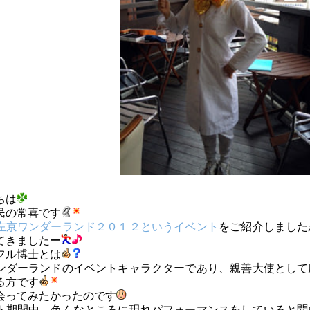
ちは
民の常喜です
左京ワンダーランド２０１２というイベント
をご紹介しました
てきましたー
フル博士とは
ンダーランドのイベントキャラクターであり、親善大使として
る方です
会ってみたかったのです
ト期間中、色んなところに現れパフォーマンスをしていると聞