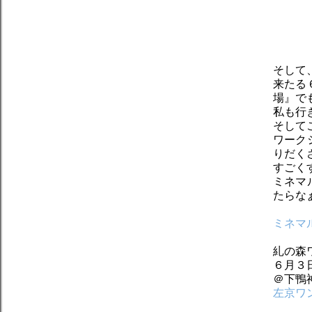
そして
来たる
場』で
私も行
そして
ワーク
りだく
すごく
ミネマ
たらな
ミネマ
糺の森
６月３
＠下鴨
左京ワ