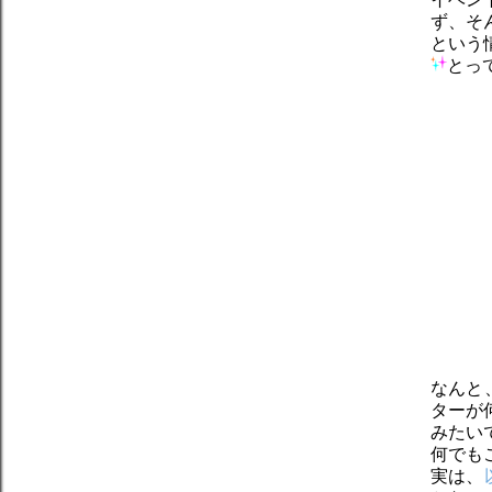
ず、そ
という
とっ
なんと
ターが
みたい
何でも
実は、