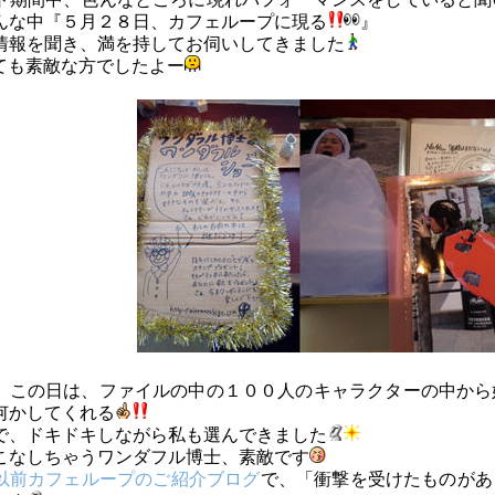
んな中『５月２８日、カフェループに現る
』
情報を聞き、満を持してお伺いしてきました
ても素敵な方でしたよー
、この日は、ファイルの中の１００人のキャラクターの中から
何かしてくれる
で、ドキドキしながら私も選んできました
こなしちゃうワンダフル博士、素敵です
以前カフェループのご紹介ブログ
で、「衝撃を受けたものがあ