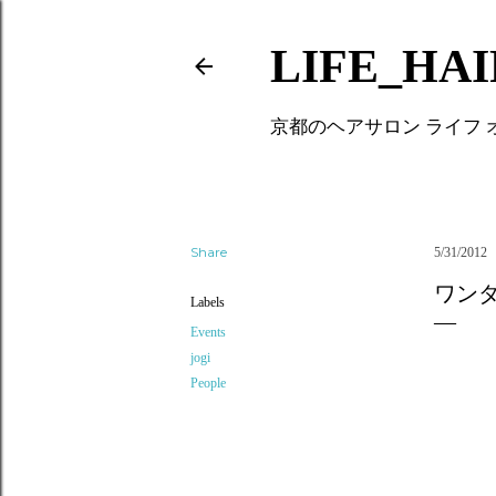
LIFE_HA
京都のヘアサロン ライフ
Share
5/31/2012
ワン
Labels
Events
jogi
People