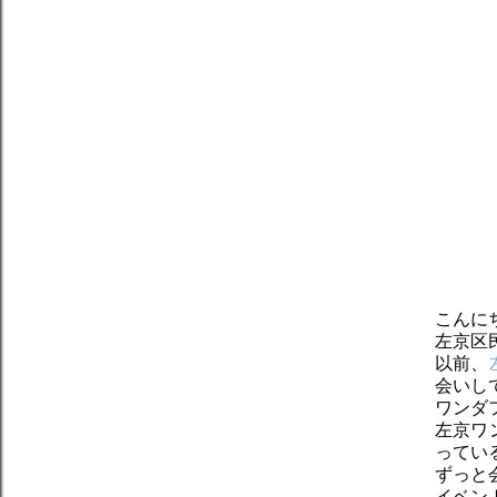
こんに
左京区
以前、
会いし
ワンダ
左京ワ
ってい
ずっと
イベン