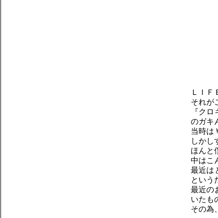
ＬＩＦ
それが
『クロ
のガキ
当時は
しかし
ほんと
中はこ
最近は
という
最近の
いたも
その為