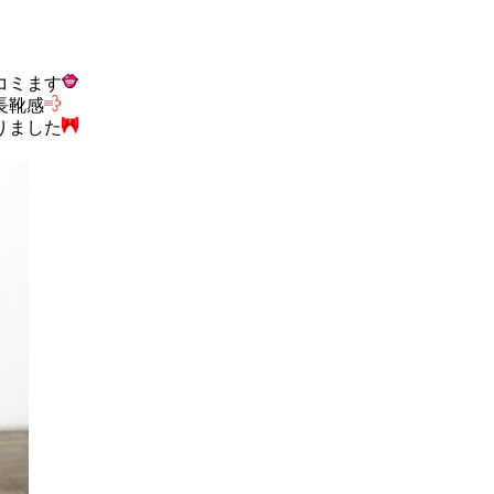
コミます
長靴感
りました