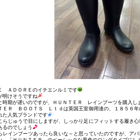
Ｅ ＡＤＯＲＥのイチエンルミです
が明けそうですね
と時期が遅いのですが、ＨＵＮＴＥＲ レインブーツを購入し
ＴＥＲ ＢＯＯＴＳ Ｌｔｄは英国王室御用達の、１８５６年
れた人気ブランドです
こらじゅうで目にしますが、しっかり足にフィットする履き心
あるのでしょう
らレインブーツあったら良いな～と思っていたのですが、アパ
い、「ＨＵＮＴＥＲ」のベーシックな黒色のロングタイプにし