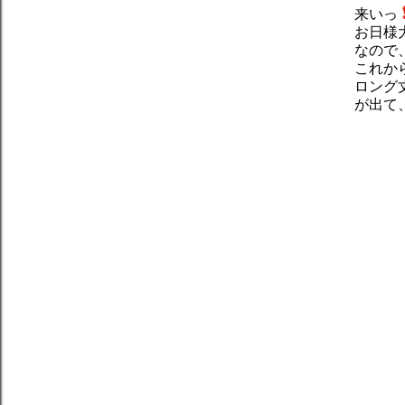
来いっ
お日様
なので
これか
ロング
が出て