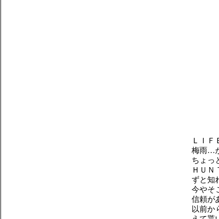
ＬＩＦ
梅雨…
ちょっ
ＨＵＮ
ずと知
今やそ
信頼が
以前か
えて貰