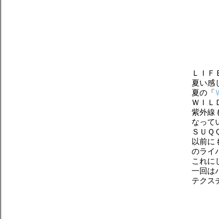
ＬＩＦ
夏い感
夏の「
ＷＩＬ
紫外線
なって
ＳＵＱ
以前に
のライ
これに
一回は
テクス