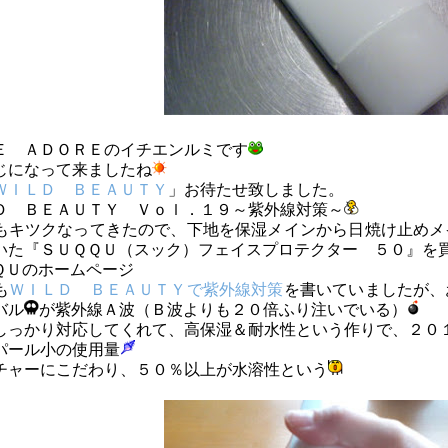
Ｅ ＡＤＯＲＥのイチエンルミです
じになって来ましたね
ＷＩＬＤ ＢＥＡＵＴＹ
」お待たせ致しました。
Ｄ ＢＥＡＵＴＹ Ｖｏｌ．１９～紫外線対策～
もキツクなってきたので、下地を保湿メインから日焼け止めメ
いた『ＳＵＱＱＵ（スック）フェイスプロテクター ５０』を
ＱＵのホームページ
も
ＷＩＬＤ ＢＥＡＵＴＹで紫外線対策
を書いていましたが、
バル
が紫外線Ａ波（Ｂ波よりも２０倍ふり注いでいる）
しっかり対応してくれて、高保湿＆耐水性という作りで、２０
パール小の使用量
チャーにこだわり、５０％以上が水溶性という