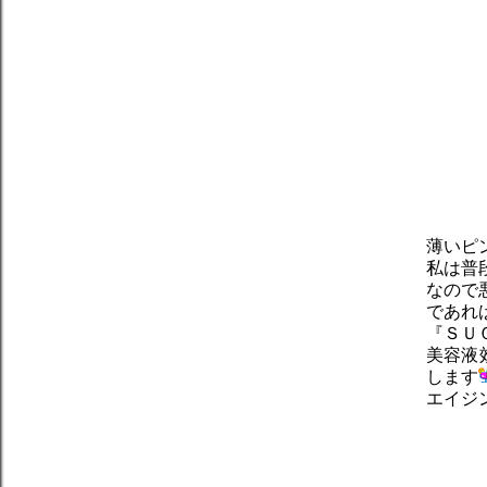
薄いピ
私は普
なので
であれ
『ＳＵ
美容液
します
エイジ