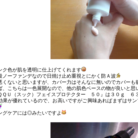
ンク色が肌を透明に仕上げてくれます
段ノーファンデなので日焼け止め重視とにかく防Ａ波
悪くないと思いますが、カバー力はそんなに無いのでカバーも
ば、こちらは一色展開なので、他の肌色ベースの物が良いと思
ＱＱＵ（スック）フェイスプロテクター ５０』は３０ｇ ６
効果が優れているので、お高いですがご興味あればまずはサン
ングケアには◎みたいですよ