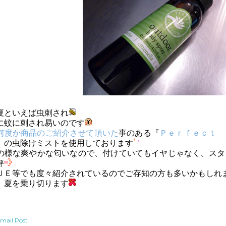
夏といえば虫刺され
に蚊に刺され易いのです
何度か商品のご紹介させて頂いた
事のある『
Ｐｅｒｆｅｃｔ 
」の虫除けミストを使用しております
の様な爽やかな匂いなので、付けていてもイヤじゃなく、スタ
評
ＵＥ等でも度々紹介されているのでご存知の方も多いかもしれ
、夏を乗り切ります
mail Post