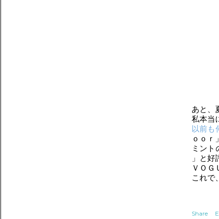
あと、
私本当
以前も
ｏｏｒ
ミント
」と好
ＶＯＧ
これで
Share
E