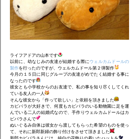
ライフアドアの山本です
以前に、幼なじみの友達が結婚する際に
ウェルカムドールの
製作
を行ったのですが、ウェルカムドール第２弾製作
今月の１５日に同じグループの友達がめでたく結婚する事に
なったのです
彼女とも小学校からのお友達で、私の事を知り尽くしてくれ
ている友人の一人
そんな彼女から「作って欲しい」と依頼を頂きました
カピバラが大好きで、何度もカピバラのいる動物園に足を運
んでいる二人の結婚式なので、手作りウェルカムドールはカ
ピバラさんで
ぬいぐるみ自体は彼女から渡してもらった希望のものを使っ
て、それに新郎新婦の飾り付けをさせて頂きました
新郎カピバラさんには、純白の花飾りの着いたハットを